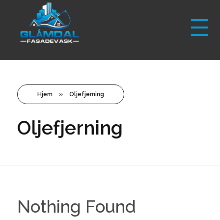
Glåmdal Fasadevask
Softwash av fasade
Hjem
»
Oljefjerning
Oljefjerning
Nothing Found